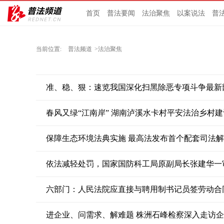
首页
普法要闻
法治聚焦
以案说法
普
当前位置:
普法频道
>法治聚焦
准、稳、狠：速览我国深化扫黑除恶专项斗争最新
春风又绿“江南岸” 湖南泸溪水卡村平安法治乡村
保障生态环境法典实施 最高法发布首个配套司法
依法减轻处罚，国家国防科工局原副局长张建华一
六部门：人民法院应直接与聘用制书记员签劳动合
进企业、问需求、解难题 株洲石峰检察深入走访