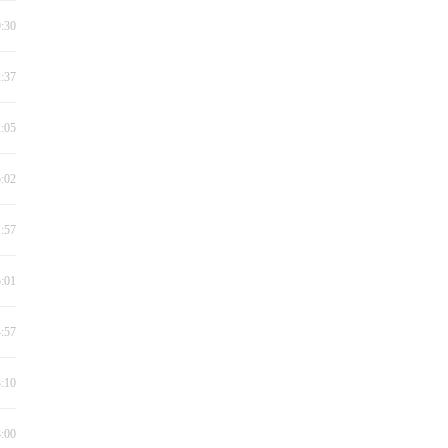
9:30
2:37
2:05
5:02
1:57
5:01
4:57
3:10
3:00