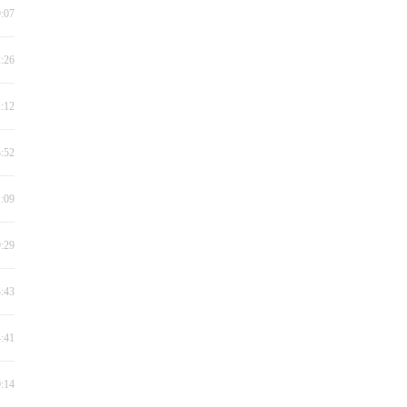
9:07
2:26
1:12
3:52
1:09
9:29
3:43
4:41
0:14