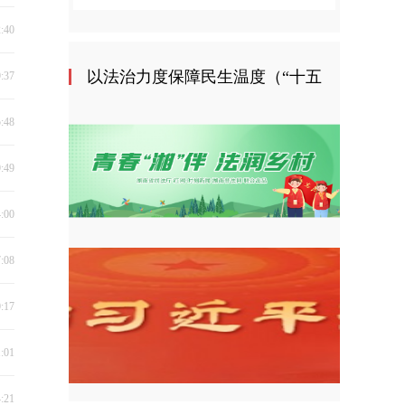
2:40
以法治力度保障民生温度（“十五
9:37
5:48
五”开好局起好步）
9:49
4:00
7:08
0:17
1:01
4:21