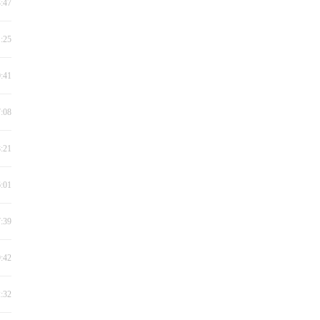
3:47
1:25
0:41
7:08
8:21
6:01
7:39
9:42
2:32