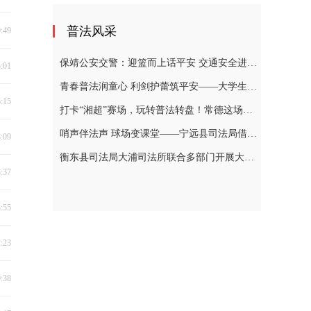
普法风采
0:49
保靖公安交警：迎篮而上话平安 交通安全进乡村
5:01
青春普法润童心 利剑护蕾筑平安——大学生普法志愿者开讲未成年人法治课堂
6:15
打卡“湘超”赛场，玩转普法转盘！常德这场普法太热闹
哨声伴法声 球场变课堂——宁远县司法局借力“村BA”组织大学生志愿者赴柏家坪镇新团结村普法侧记
8:09
衡东县司法局大浦司法所联合多部门开展大学生“送法下乡”普法宣传活动
8:37
3:55
2:23
9:38