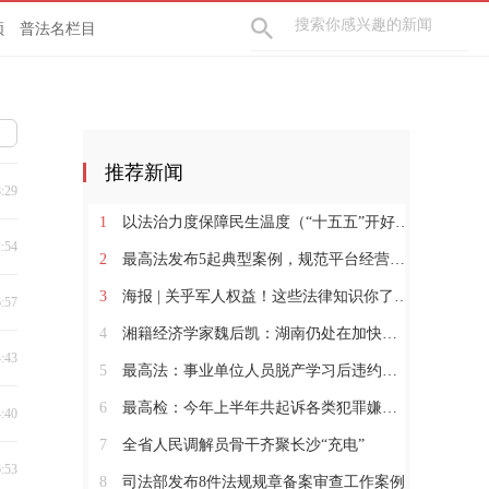
频
普法名栏目
推荐新闻
8:29
1
以法治力度保障民生温度（“十五五”开好局起好步）
2:54
2
最高法发布5起典型案例，规范平台经营保护消费者合法权益
3
海报 | 关乎军人权益！这些法律知识你了解吗？
6:57
4
湘籍经济学家魏后凯：湖南仍处在加快发展的过程中
4:43
5
最高法：事业单位人员脱产学习后违约离职需担责
6
最高检：今年上半年共起诉各类犯罪嫌疑人60.3万人
4:40
7
全省人民调解员骨干齐聚长沙“充电”
6:53
8
司法部发布8件法规规章备案审查工作案例