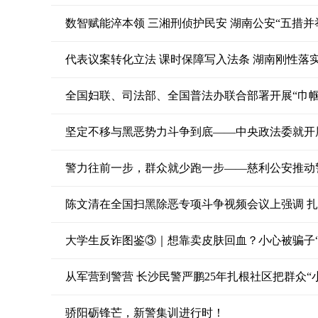
数智赋能淬本领 三湘刑侦护民安 湖南公安“五措并
代表议案转化立法 课时保障写入法条 湖南刚性落
全国妇联、司法部、全国普法办联合部署开展“巾帼
坚定不移与黑恶势力斗争到底——中央政法委就开
警力往前一步，群众就少跑一步——慈利公安推动
大学生反诈图鉴③｜想靠卖皮肤回血？小心被骗子“
从军营到警营 长沙民警严鹏25年扎根社区把群众“小
骄阳砺锋芒，新警集训进行时！