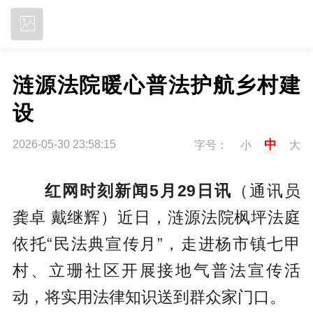
立即下载
涟源法院暖心普法护航乡村建
设
中
2026-05-30 23:58:15
字号：
小
大
红网时刻新闻5月29日讯
（通讯员
龚卓 戴继辉）
近日，涟源法院枫坪法庭
依托“民法典宣传月”，走进杨市镇七甲
村、立珊社区开展接地气普法宣传活
动，将实用法律知识送到群众家门口。