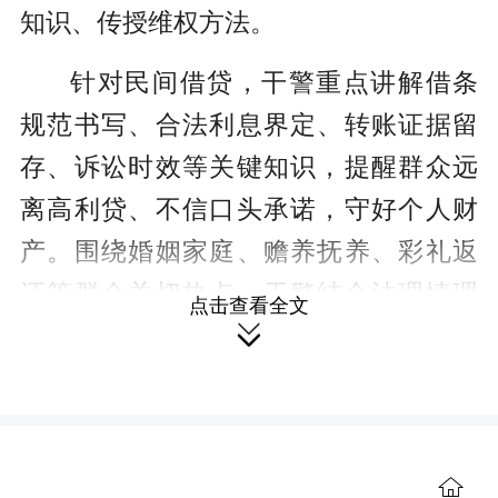
知识、传授维权方法。
针对民间借贷，干警重点讲解借条
规范书写、合法利息界定、转账证据留
存、诉讼时效等关键知识，提醒群众远
离高利贷、不信口头承诺，守好个人财
产。围绕婚姻家庭、赡养抚养、彩礼返
还等群众关切热点，干警结合法理情理
点击查看全文
逐一答疑解惑，引导大家依法化解家庭

矛盾、和睦相处。针对宅基地边界、通
行采光、排水邻里纠纷，干警倡导邻里
互谅互让、依规处事，通过合法途径化
