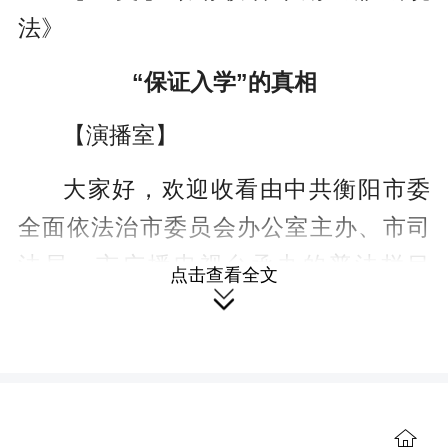
r
法》
e
“保证入学”的真相
e
n
【演播室】
大家好，欢迎收看由中共衡阳市委
全面依法治市委员会办公室主办、市司
法局、市广播电视台承办的普法栏目
点击查看全文
《雁城说法》。为了让孩子赢在起跑线

上，不少家长不惜花重金，试图通过“内
部名额”“关系协调”为孩子争取名校学
位。然而“花钱买学位”的合同，法律真的
