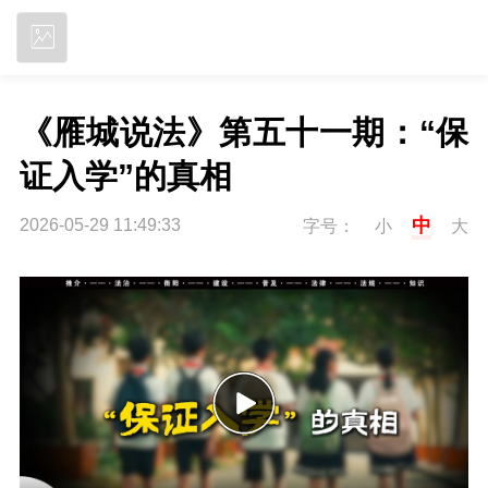
立即下载
《雁城说法》第五十一期：“保
证入学”的真相
中
2026-05-29 11:49:33
字号：
小
大
P