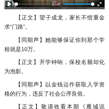
l
07:45
P
E
a
【正文】望子成龙，家长不惜重金
l
n
y
求“门路”。
a
t
y
e
【同期声】她能够保证你到那个学
r
校就是10万。
f
【正文】开学钟响，保校名额却化
u
为泡影。
l
l
【同期声】以金钱运作获取入学资
s
格的行为，违反了社会公序良俗。
c
【正文】敬请收看本期《雁城说