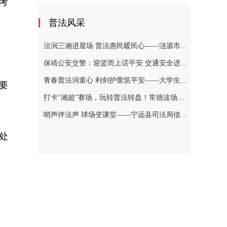
考
普法风采
法润三湘进屋场 普法惠民暖民心——涟源市司法局开展大学生普法志愿者送法下乡活动
保靖公安交警：迎篮而上话平安 交通安全进乡村
青春普法润童心 利剑护蕾筑平安——大学生普法志愿者开讲未成年人法治课堂
要
打卡“湘超”赛场，玩转普法转盘！常德这场普法太热闹
哨声伴法声 球场变课堂——宁远县司法局借力“村BA”组织大学生志愿者赴柏家坪镇新团结村普法侧记
处