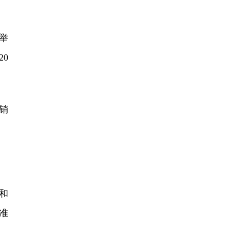
举
0
销
和
准