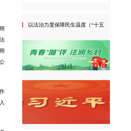
以法治力度保障民生温度（“十五
用
法
五”开好局起好步）
用
公
作
入