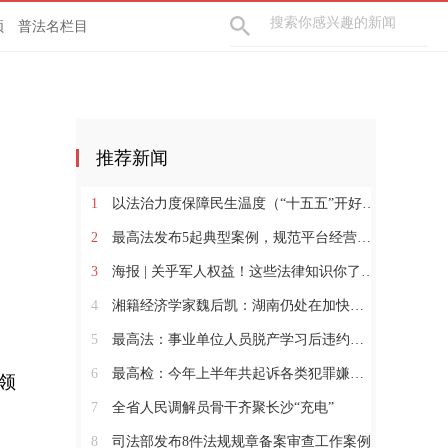
频
普法名栏目
推荐新闻
1
以法治力度保障民生温度（“十五五”开好局起好步）
2
最高法发布5起典型案例，规范平台经营保护消费者合法权益
3
海报 | 关乎军人权益！这些法律知识你了解吗？
4
湘籍经济学家魏后凯：湖南仍处在加快发展的过程中
5
最高法：事业单位人员脱产学习后违约离职需担责
6
最高检：今年上半年共起诉各类犯罪嫌疑人60.3万人
领
7
全省人民调解员骨干齐聚长沙“充电”
8
司法部发布8件法规规章备案审查工作案例