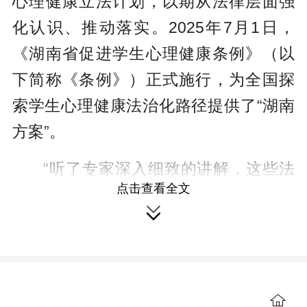
心理健康立法计划，以期从法律层面强
化认识、推动落实。2025年7月1日，
《湖南省促进学生心理健康条例》（以
下简称《条例》）正式施行，为全国探
索学生心理健康法治化路径提供了“湖南
方案”。
“听了专家深入细致的讲解，这些法
点击查看全文
规条例不再是抽象的条文，而是守护我

们成长的坚实屏障。通过学习这个条
例，我们从中找到了书本里学习的答
案：立法过程是非常细致全面的，充分
体现了全过程人民民主。”让雅礼中学
