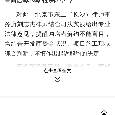
合同后会不会“钱房两空”？
对此，北京市东卫（长沙）律师事
务所刘志杰律师结合司法实践给出专业
法律意见，提醒购房者解约不能盲目，
需结合开发商资金状况、项目施工现状
综合判断，谨慎作出起诉解约的决定。
开发商经营正常、资金充足：可解
点击查看全文
约退房并主张违约赔偿

刘志杰律师表示，购房者在决定解
除合同前，可通过多渠道核实开发商资
金实力与经营状态：查询国家企业信用
