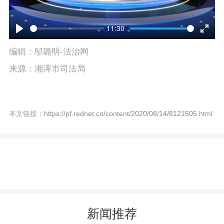
P
l
11:30
P
E
a
编辑：邬璐明-法治网
l
n
y
来源：湘潭市司法局
a
t
y
e
本文链接：
https://pf.rednet.cn/content/2020/08/14/8121505.html
r
f
u
l
l
s
新闻推荐