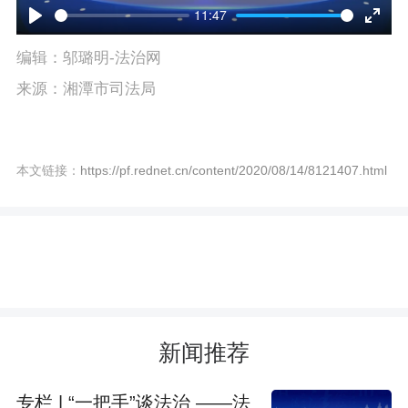
l
11:47
P
E
a
编辑：邬璐明-法治网
l
n
y
来源：湘潭市司法局
a
t
y
e
本文链接：
https://pf.rednet.cn/content/2020/08/14/8121407.html
r
f
u
l
l
s
新闻推荐
c
专栏 | “一把手”谈法治 ——法