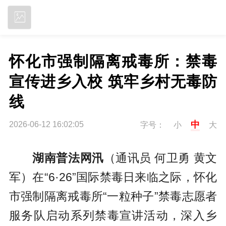
立即下载
怀化市强制隔离戒毒所：禁毒
宣传进乡入校 筑牢乡村无毒防
线
中
2026-06-12 16:02:05
字号：
小
大
湖南普法网汛
（通讯员 何卫勇 黄文
军）在“6·26”国际禁毒日来临之际，怀化
市强制隔离戒毒所“一粒种子”禁毒志愿者
服务队启动系列禁毒宣讲活动，深入乡